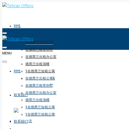
特性
在德黑兰出租公寓
在德黑兰租赁别墅
MENU
在德黑兰出租办公室
德黑兰出租顶楼
特性
1在德黑兰短租公寓
1在德黑兰短租公寓
在德黑兰出租公寓
在德黑兰租赁别墅
在德黑兰出租办公室
联系我们
德黑兰出租顶楼
1在德黑兰短租公寓
1在德黑兰短租公寓
联系我们