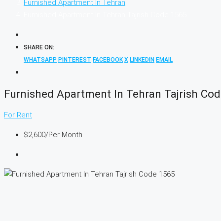
Furnished Apartment In Tehran
Furnished Apartment In Tehran Tajrish Code 1565
SHARE ON:
WHATSAPP
PINTEREST
FACEBOOK
X
LINKEDIN
EMAIL
Furnished Apartment In Tehran Tajrish Co
For Rent
$2,600
/Per Month