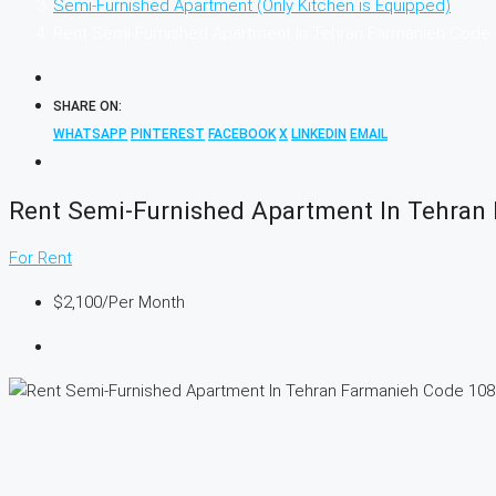
Semi-Furnished Apartment (Only Kitchen is Equipped)
Rent Semi-Furnished Apartment In Tehran Farmanieh Code
SHARE ON:
WHATSAPP
PINTEREST
FACEBOOK
X
LINKEDIN
EMAIL
Rent Semi-Furnished Apartment In Tehran
For Rent
$2,100
/Per Month