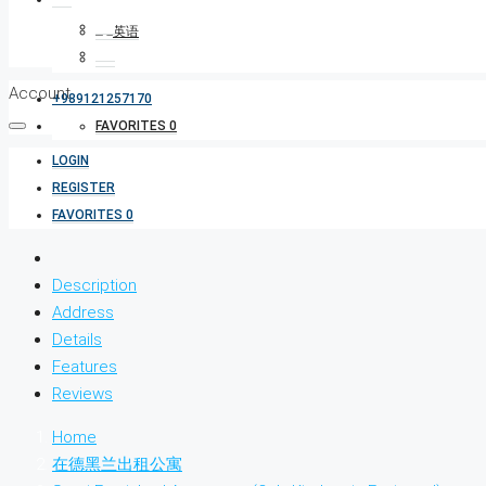
Account
+989121257170
FAVORITES
0
LOGIN
REGISTER
FAVORITES
0
Description
Address
Details
Features
Reviews
Home
在德黑兰出租公寓