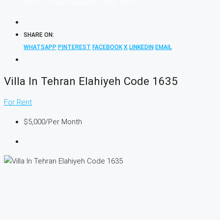
Villa In Tehran Elahiyeh Code 1635
SHARE ON:
WHATSAPP
PINTEREST
FACEBOOK
X
LINKEDIN
EMAIL
Villa In Tehran Elahiyeh Code 1635
For Rent
$5,000
/Per Month