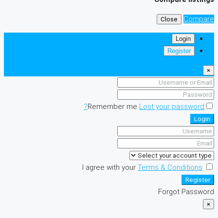
Compare
Close
Login
Register
×
Remember me
Lost your password?
Login
I agree with your
Terms & Conditions
Register
Forgot Password
×