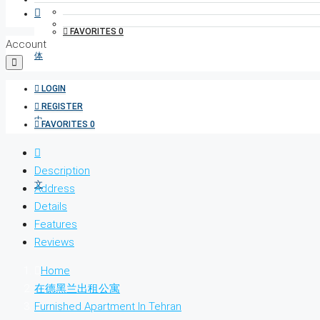
FAVORITES
0
Account
LOGIN
REGISTER
FAVORITES
0
Description
Address
Details
Features
Reviews
Home
在德黑兰出租公寓
Furnished Apartment In Tehran