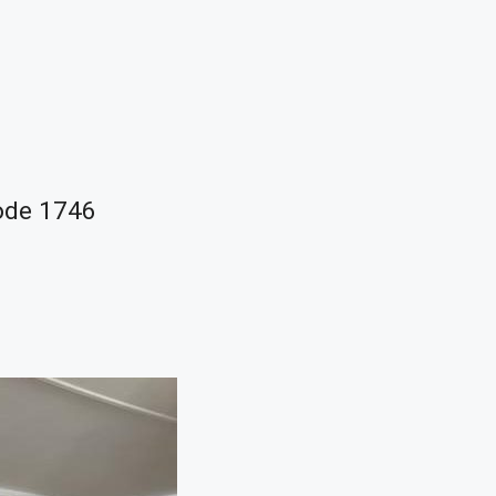
ode 1746