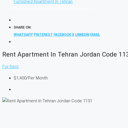
Furnished Apartment In Tehran
Rent Apartment In Tehran Jordan Code 1131
SHARE ON:
WHATSAPP
PINTEREST
FACEBOOK
X
LINKEDIN
EMAIL
Rent Apartment In Tehran Jordan Code 11
For Rent
$1,400
/Per Month