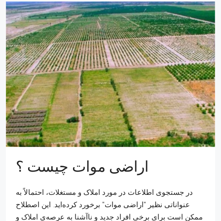
اراضی موات چیست ؟
در جستجوی اطلاعات در مورد املاک و مستغلات، احتمالاً به
عنواناتی نظیر "اراضی موات" برخورد کرده‌اید. این اصطلاح
ممکن است برای برخی افراد جدید و ناآشنا به عرصه‌ی املاک و