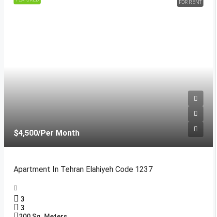
FOR RENT
$4,500
/Per Month
Apartment In Tehran Elahiyeh Code 1237
3
3
200
Sq. Meters