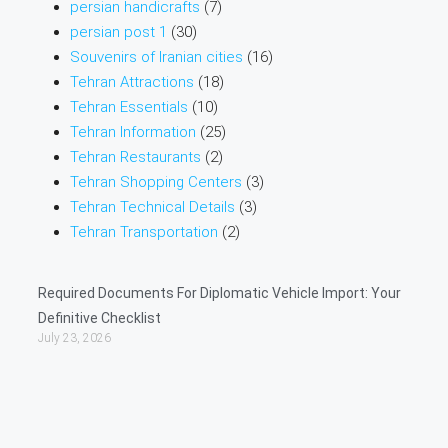
persian handicrafts
(7)
persian post 1
(30)
Souvenirs of Iranian cities
(16)
Tehran Attractions
(18)
Tehran Essentials
(10)
Tehran Information
(25)
Tehran Restaurants
(2)
Tehran Shopping Centers
(3)
Tehran Technical Details
(3)
Tehran Transportation
(2)
Required Documents For Diplomatic Vehicle Import: Your
Definitive Checklist
July 23, 2026
Cu
Ex
For