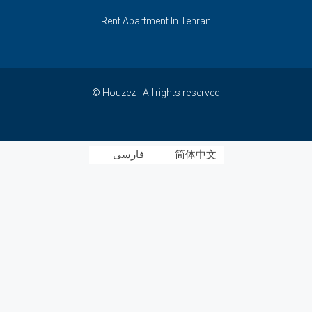
Rent Apartment In Tehran
© Houzez - All rights reserved
简体中文
فارسی