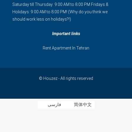
Saturday till Thursday: 9:00 AM to 8:00 PM Fridays &
Holidays: 9:00 AM to 8:00 PM! (Why do you think we
should work less on holidays?!)
Important links
Rent Apartment In Tehran
© Houzez - All rights reserved
简体中文
فارسی