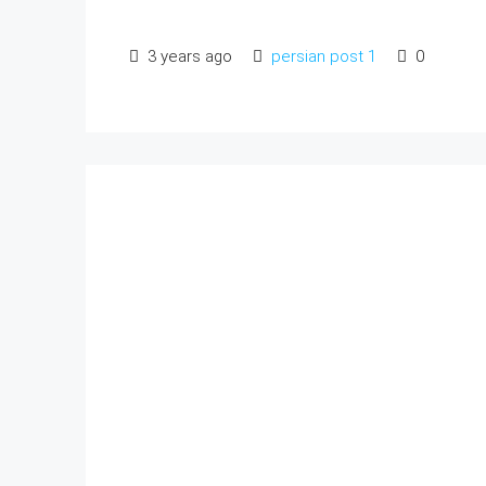
3 years ago
persian post 1
0