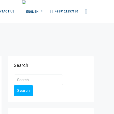
+989121257170
NTACT US
Search
Search